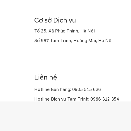
Số 169 Thái Hà, Đống Đa, Hà Nội
Cơ sở Dịch vụ
Tổ 25, Xã Phúc Thịnh, Hà Nội
Số 987 Tam Trinh, Hoàng Mai, Hà Nội
Số 10 Trung Kính, Yên Hòa, Hà Nội
Số 926 Kim Giang, Thanh Trì, Hà Nội
Liên hệ
Hotline Bán hàng: 0905 515 636
Hotline Dịch vụ Tam Trinh: 0986 312 354
Hotline Dịch vụ Trung Kính: 0961 539 979
Hotline Dịch vụ Đông Anh: 0976 309 005
Hotline Dịch vụ Kim Giang: 0909 982 866