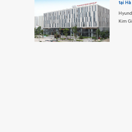
tại Hà
Hyund
Kim Gi