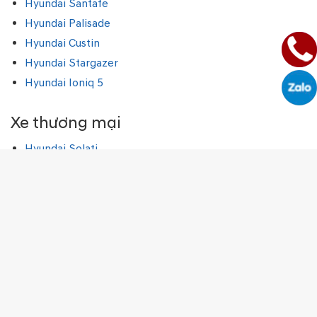
Hyundai Santafe
Hyundai Palisade
Hyundai Custin
Hyundai Stargazer
Hyundai Ioniq 5
Xe thương mại
Hyundai Solati
Hyundai Porter 150
Thông tin
Giới thiệu
Cẩm nang
Quy định sử dụng
Chính sách bảo mật
Liên hệ