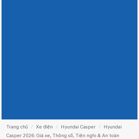
Trang chủ
Xe điện
Hyundai Casper
Hyundai
Casper 2026: Giá xe, Thông số, Tiện nghi & An toàn