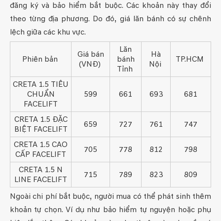
đăng ký và bảo hiểm bắt buộc. Các khoản này thay đổi
theo từng địa phương. Do đó, giá lăn bánh có sự chênh
lệch giữa các khu vực.
Lăn
Giá bán
Hà
Phiên bản
bánh
TP.HCM
(VNĐ)
Nội
Tỉnh
CRETA 1.5 TIÊU
CHUẨN
599
661
693
681
FACELIFT
CRETA 1.5 ĐẶC
659
727
761
747
BIỆT FACELIFT
CRETA 1.5 CAO
705
778
812
798
CẤP FACELIFT
CRETA 1.5 N
715
789
823
809
LINE FACELIFT
Ngoài chi phí bắt buộc, người mua có thể phát sinh thêm
khoản tự chọn. Ví dụ như bảo hiểm tự nguyện hoặc phụ