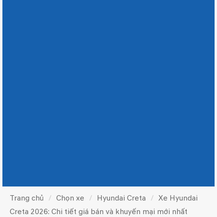
Trang chủ
Chọn xe
Hyundai Creta
Xe Hyundai
Creta 2026: Chi tiết giá bán và khuyến mại mới nhất