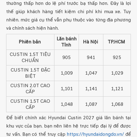
thường thấp hơn do lệ phí trước bạ thấp hơn. Đây là lợi
thế giúp khách hàng tiết kiệm chi phí khi mua xe. Tuy
nhiên. mức giá cụ thể vẫn phụ thuộc vào từng địa phương
và chính sách hiện hành.
Lăn bánh
Phiên bản
Hà Nội
TP.HCM
Tỉnh
CUSTIN 1.5T TIÊU
905
941
925
CHUẨN
CUSTIN 1.5T ĐẶC
1,009
1,047
1,029
BIỆT
CUSTIN 2.0T CAO
1,101
1,141
1,121
CẤP
CUSTIN 1.5T CAO
1,048
1,087
1,068
CẤP
Để biết chính xác Hyundai Custin 2027 giá lăn bánh tại
khu vực của bạn. bạn nên liên hệ trực tiếp đại lý để được
tư vấn. Bạn có thể truy cập
https://hyundaidongdo.vn/
để