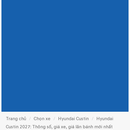
Trang chủ
Chọn xe
Hyundai Custin
Hyundai
Custin 2027: Thông số, giá xe, giá lăn bánh mới nhất