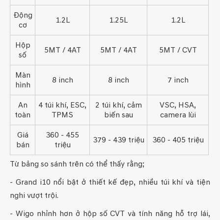
Động
1.2L
1.25L
1.2L
cơ
Hộp
5MT / 4AT
5MT / 4AT
5MT / CVT
số
Màn
8 inch
8 inch
7 inch
hình
An
4 túi khí, ESC,
2 túi khí, cảm
VSC, HSA,
toàn
TPMS
biến sau
camera lùi
Giá
360 - 455
379 - 439 triệu
360 - 405 triệu
bán
triệu
Từ bảng so sánh trên có thể thấy rằng;
- Grand i10 nổi bật ở thiết kế đẹp, nhiều túi khí và tiện
nghi vượt trội.
- Wigo nhỉnh hơn ở hộp số CVT và tính năng hỗ trợ lái,