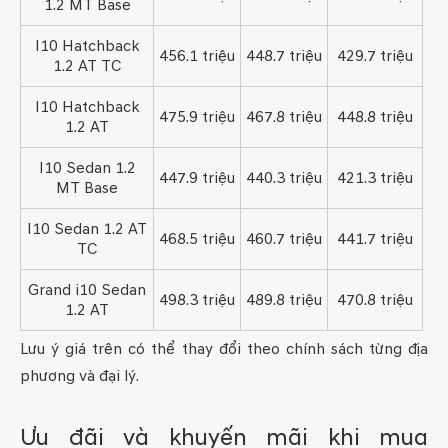
1.2 MT Base
I10 Hatchback
456.1 triệu
448.7 triệu
429.7 triệu
1.2 AT TC
I10 Hatchback
475.9 triệu
467.8 triệu
448.8 triệu
1.2 AT
I10 Sedan 1.2
447.9 triệu
440.3 triệu
421.3 triệu
MT Base
I10 Sedan 1.2 AT
468.5 triệu
460.7 triệu
441.7 triệu
TC
Grand i10 Sedan
498.3 triệu
489.8 triệu
470.8 triệu
1.2 AT
Lưu ý giá trên có thể thay đổi theo chính sách từng địa
phương và đại lý.
Ưu đãi và khuyến mãi khi mua