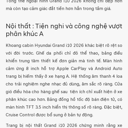
Tổng thể ngoại hình Grand i10 2026 không chỉ đẹp hơn
mà còn tạo cảm giác đắt tiền hơn hẳn trong tầm giá.
Nội thất : Tiện nghi và công nghệ vượt
phân khúc A
Khoang cabin Hyundai Grand i10 2026 khác biệt rõ rệt so
với đời trước. Ghế da phối chỉ đỏ thể thao, bảng điều
khiển trung tâm thiết kế đơn giản mà tinh tế. Màn hình
cảm ứng 8 inch hỗ trợ Apple CarPlay và Android Auto
trang bị hiếm thấy ở xe hạng A. Hệ thống âm thanh 4 loa
cho trải nghiệm nghe nhạc đủ dùng, âm sắc rõ ràng. Cửa
gió điều hòa cho hàng ghế sau tiện ích chỉ xuất hiện ở xe
phân khúc cao hơn. Bảng đồng hồ tốc độ bán điện tử, có
màn hình TFT 3.5 inch hiển thị thông số rõ ràng. Đặc biệt,
Cruise Control được bổ sung ở bản tự động.
Trang bị nội thất Grand i10 2026 chứng minh rằng xe