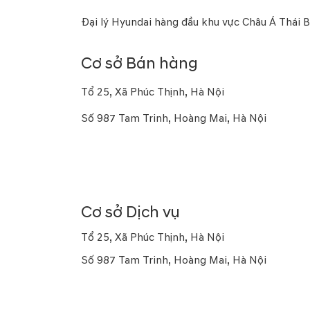
Đại lý Hyundai hàng đầu khu vực Châu Á Thái 
Cơ sở Bán hàng
Tổ 25, Xã Phúc Thịnh, Hà Nội
Số 987 Tam Trinh, Hoàng Mai, Hà Nội
Số 16a Phạm Hùng, Từ Liêm, Hà Nội
Số 169 Thái Hà, Đống Đa, Hà Nội
Cơ sở Dịch vụ
Tổ 25, Xã Phúc Thịnh, Hà Nội
Số 987 Tam Trinh, Hoàng Mai, Hà Nội
Số 10 Trung Kính, Yên Hòa, Hà Nội
Số 926 Kim Giang, Thanh Trì, Hà Nội