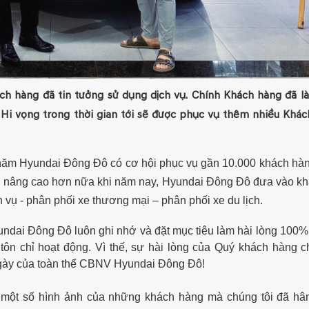
h hàng đã tin tưởng sử dụng dịch vụ. Chính Khách hàng đã l
Hi vọng trong thời gian tới sẽ được phục vụ thêm nhiều Khác
ỗi năm Hyundai Đông Đô có cơ hội phục vụ gần 10.000 khách h
n nâng cao hơn nữa khi năm nay, Hyundai Đông Đô đưa vào kha
ụ - phân phối xe thương mại – phân phối xe du lịch.
yundai Đông Đô luôn ghi nhớ và đặt mục tiêu làm hài lòng 100
tôn chỉ hoạt động. Vì thế, sự hài lòng của Quý khách hàng c
ngày của toàn thể CBNV Hyundai Đông Đô!
g một số hình ảnh của những khách hàng mà chúng tôi đã hâ