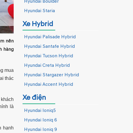
Hyundai Boulder
Hyundai Staria
Xe Hybrid
Hyundai Palisade Hybrid
àm nên
Hyundai Santafe Hybrid
h hàng
Hyundai Tucson Hybrid
Hyundai Creta Hybrid
àng mua
Hyundai Stargazer Hybrid
i thác
Hyundai Accent Hybrid
Xe điện
% khách
hính là
Hyundai Ioniq5
Hyundai Ioniq 6
n hạnh
Hyundai Ioniq 9