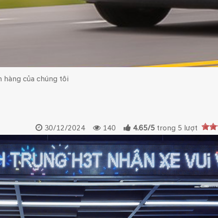
 hàng của chúng tôi
30/12/2024
140
4.65
/
5
trong
5
lượt