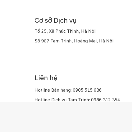
Số 169 Thái Hà, Đống Đa, Hà Nội
Cơ sở Dịch vụ
Tổ 25, Xã Phúc Thịnh, Hà Nội
Số 987 Tam Trinh, Hoàng Mai, Hà Nội
Số 10 Trung Kính, Yên Hòa, Hà Nội
Số 926 Kim Giang, Thanh Trì, Hà Nội
Liên hệ
Hotline Bán hàng: 0905 515 636
Hotline Dịch vụ Tam Trinh: 0986 312 354
Hotline Dịch vụ Trung Kính: 0961 539 979
Hotline Dịch vụ Đông Anh: 0976 309 005
Hotline Dịch vụ Kim Giang: 0909 982 866