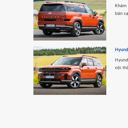
Khám p
bán cạ
Hyunda
Hyunda
nội th