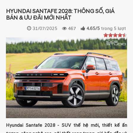
HYUNDAI SANTAFE 2028: THÔNG SỐ, GIÁ
BÁN & ƯU ĐÃI MỚI NHẤT
31/07/2025
467
4.65
/
5
trong
5
lượt
Hyundai Santafe 2028 - SUV thế hệ mới, thiết kế ấn