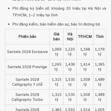
Phí đăng ký biển số: khoảng 20 triệu tại Hà Nội và
TP.HCM, 1–2 triệu tại tỉnh
Phí đăng kiểm, bảo hiểm dân sự, bảo trì đường bộ
Giá
Hà
Phiên bản
TP.HCM
Tỉnh
bán
Nội
1,069
1,220
1,198
1,179
Santafe 2028 Exclusive
tỷ
tỷ
tỷ
tỷ
1,265
1,439
1,414
1,395
Santafe 2028 Prestige
tỷ
tỷ
tỷ
tỷ
Santafe 2028
1,315
1,535
1,508
1,489
Calligraphy 7 chỗ
tỷ
tỷ
tỷ
tỷ
Santafe 2028
1,315
1,535
1,508
1,489
Calligraphy Turbo
tỷ
tỷ
tỷ
tỷ
Santafe 2028
1,365
1,555
1,524
1,505