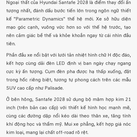
Ngoại thất của Hyundai Santafe 2028 là điểm thay đổi ấn
tượng nhất, đánh dấu bước tiến lớn trong ngôn ngữ thiết
kế "Parametric Dynamics" thế hệ mới. Xe sở hữu diện
mạo góc cạnh, vuông vức hơn so với thế hệ trước, tạo
nên cảm giác bề thế và khỏe khoắn ngay từ cái nhìn đầu
tiên.
Phần đầu xe nổi bật với lưới tản nhiệt hình chữ H độc đáo,
kết hợp cùng dải đèn LED định vị ban ngày chạy ngang
cực kỳ ấn tượng. Cụm đèn pha được hạ thấp xuống, đặt
trong hốc riêng biệt, tương tự phong cách trên các mẫu
SUV cao cấp như Palisade.
Ở bên hông, Santafe 2028 sử dụng bộ mâm hợp kim 21
inch (trên bản cao cấp) với thiết kế hình học mạnh mẽ,
cùng các đường dập nổi kéo dài theo thân xe, tăng tính
khí động học và thẩm mỹ. Mui xe phẳng, kết hợp giá nóc
kim loại, mang lại chất off-road rõ rệt.