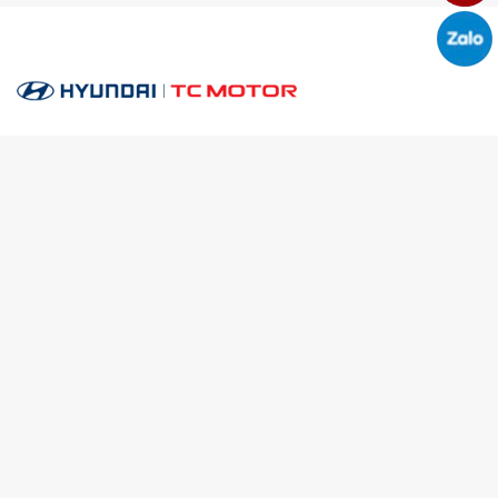
HYUNDAI ĐÔNG ĐÔ
Đại lý Hyundai hàng đầu khu vực Châu Á Thái Bình Dương.
Cơ sở Bán hàng
Tổ 25, Xã Phúc Thịnh, Hà Nội
Số 987 Tam Trinh, Hoàng Mai, Hà Nội
Số 16a Phạm Hùng, Từ Liêm, Hà Nội
Số 169 Thái Hà, Đống Đa, Hà Nội