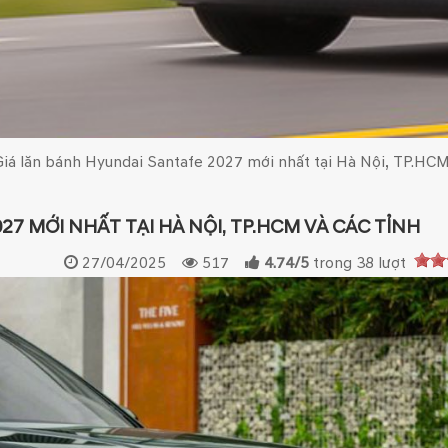
Giá lăn bánh Hyundai Santafe 2027 mới nhất tại Hà Nội, TP.HCM
7 MỚI NHẤT TẠI HÀ NỘI, TP.HCM VÀ CÁC TỈNH
27/04/2025
517
4.74
/
5
trong
38
lượt