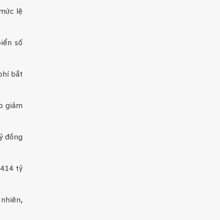
 mức lệ
biển số
phí bắt
úp giảm
tỷ đồng
,414 tỷ
 nhiên,