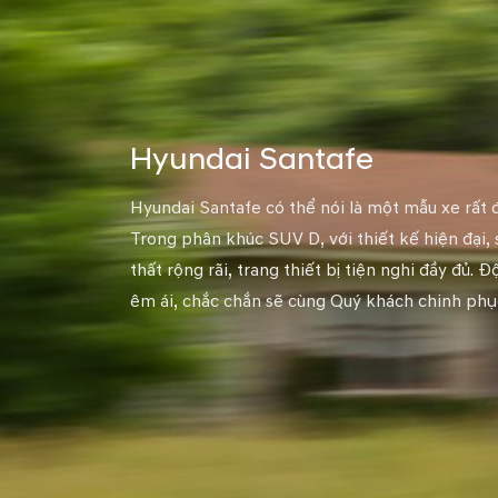
Hyundai Santafe
Hyundai Santafe có thể nói là một mẫu xe rất 
Trong phân khúc SUV D, với thiết kế hiện đại, 
thất rộng rãi, trang thiết bị tiện nghi đầy đủ
êm ái, chắc chắn sẽ cùng Quý khách chinh ph