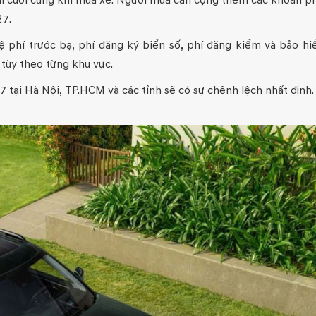
phí cuối cùng khi mua xe. Người mua cần cộng thêm các khoản p
27.
ệ phí trước bạ, phí đăng ký biển số, phí đăng kiểm và bảo h
 tùy theo từng khu vực.
7 tại Hà Nội, TP.HCM và các tỉnh sẽ có sự chênh lệch nhất định.